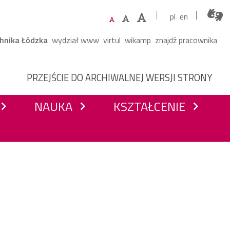
pl
en
ne menu
chnika Łódzka
wydział www
virtul
wikamp
znajdź pracownika
NAWIGACJA Z PODZIAŁEM N
PRZEJŚCIE DO ARCHIWALNEJ WERSJI STRONY
NAUKA
KSZTAŁCENIE
vron_right
chevron_right
chevron_right