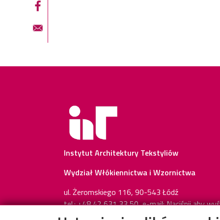
Instytut Architektury Tekstyliów
Wydział Włókiennictwa i Wzornictwa
ul. Żeromskiego 116, 90-543 Łódź
tel.: +48 42 631 33 50, e-mail:
Naciśnij aby wyś
email