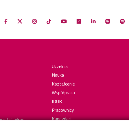
Stopka
Uczelnia
Nauka
Kształcenie
Współpraca
IDUB
Pracownicy
Kandydaci
wietlić adres
Studenci