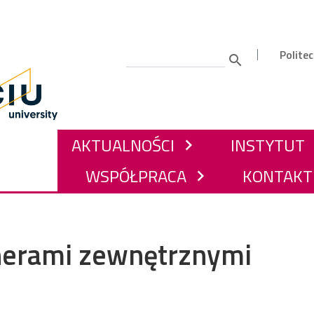
Gór
Polite
Szukaj
GŁÓWNA NAWIGACJA
AKTUALNOŚCI
INSTYTUT
chevron_right
che
WSPÓŁPRACA
KONTAKT
chevron_right
nerami zewnętrznymi