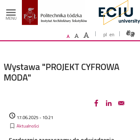
Przejdź do treści
menu
MENU
pl
en
Wystawa "PROJEKT CYFROWA
MODA"
Data dodania
access_time
17.06.2025 - 10:21
Kategorie
bookmark_border
Aktualności
Serdecznie zapraszamy do odwiedzenia