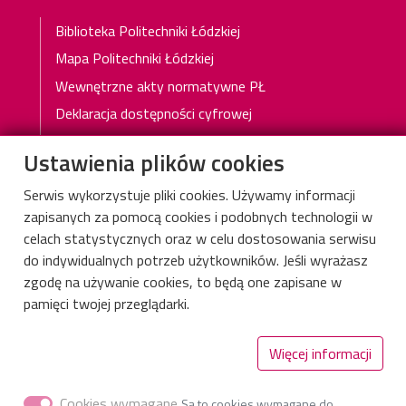
Stopka 3
Biblioteka Politechniki Łódzkiej
Mapa Politechniki Łódzkiej
Wewnętrzne akty normatywne PŁ
Deklaracja dostępności cyfrowej
Polityka prywatności
Ustawienia plików cookies
Serwis wykorzystuje pliki cookies. Używamy informacji
zapisanych za pomocą cookies i podobnych technologii w
celach statystycznych oraz w celu dostosowania serwisu
do indywidualnych potrzeb użytkowników. Jeśli wyrażasz
zgodę na używanie cookies, to będą one zapisane w
Instytut Architektury Tekstyliów
pamięci twojej przeglądarki.
Wydział Włókiennictwa i Wzornictwa
Więcej informacji
ul. Żeromskiego 116, 90-543 Łódź
tel.: +48 42 631 33 50, e-mail:
Naciśnij aby wyświetlić
Cookies wymagane
Są to cookies wymagane do